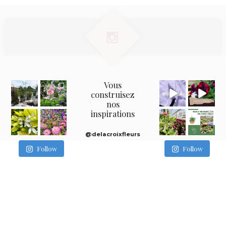
Vous
construisez
nos
inspirations
@delacroixfleurs
Follow
Follow