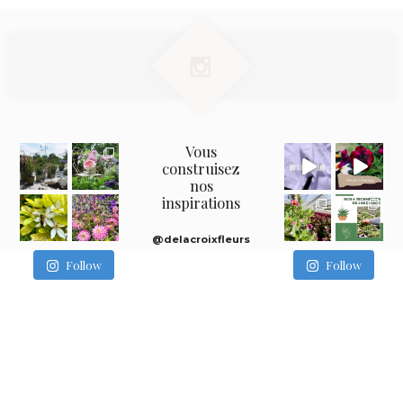
Vous
construisez
nos
inspirations
@delacroixfleurs
Follow
Follow