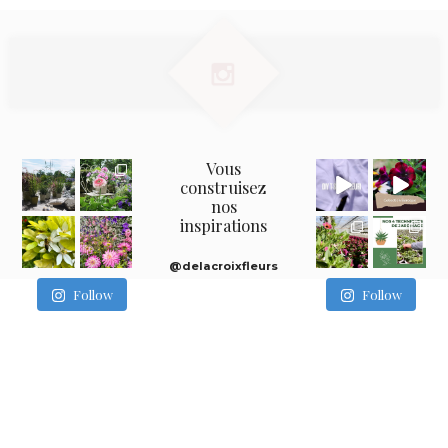
Vous
construisez
nos
inspirations
@delacroixfleurs
Follow
Follow