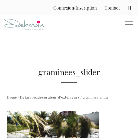
Connexion/Inscription
Contact
graminees_slider
Home
/
Delacroix,décorateur d’extérieurs
/ graminees_slider