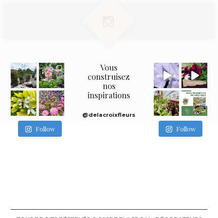
Vous
construisez
nos
inspirations
@delacroixfleurs
Follow
Follow