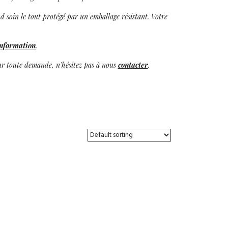
d soin le tout protégé par un emballage résistant. Votre
information
.
our toute demande, n'hésitez pas à nous
contacter
.