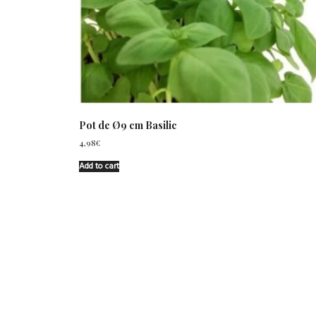
Pot de Ø9 cm Basilic
4,98
€
Add to cart