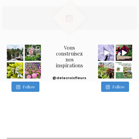
Vous
construisez
nos
inspirations
@delacroixfleurs
Follow
Follow