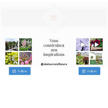
Vous
construisez
nos
inspirations
@delacroixfleurs
Follow
Follow