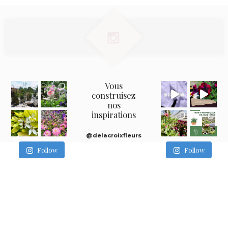
Vous
construisez
nos
inspirations
@delacroixfleurs
Follow
Follow