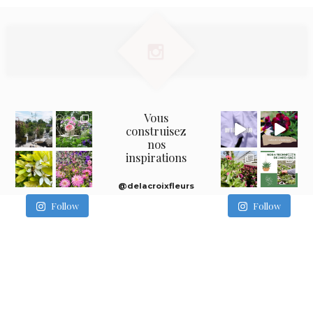
Vous
construisez
nos
inspirations
@delacroixfleurs
Follow
Follow