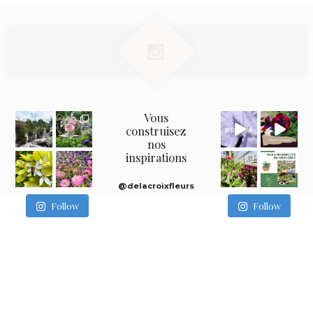
Vous
construisez
nos
inspirations
@delacroixfleurs
Follow
Follow