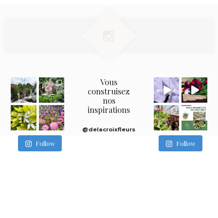
Vous
construisez
nos
inspirations
@delacroixfleurs
Follow
Follow