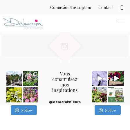
Connexion/Inscription
Contact
Vous
construisez
nos
inspirations
@delacroixfleurs
Follow
Follow