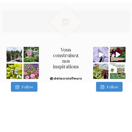
Vous
construisez
nos
inspirations
@delacroixfleurs
Follow
Follow