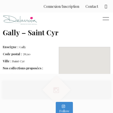
Connexion/Inscription
Contact
Gally – Saint Cyr
Enseigne :
Gally
Code postal :
78210
Ville :
Saint Cyr
Nos collections proposées :
- Mathura
- Baroque
- Cinque Terre
- Romantique
- Graminées
Follow