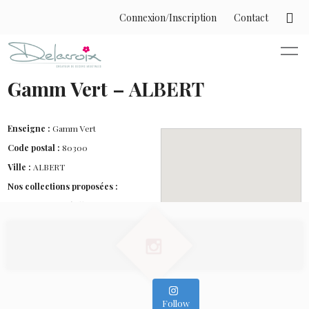
Connexion/Inscription
Contact
Gamm Vert – ALBERT
Enseigne :
Gamm Vert
Code postal :
80300
Ville :
ALBERT
Nos collections proposées :
- Printemps pétillant
- Baroque
- Coachella
- Graminées
Follow