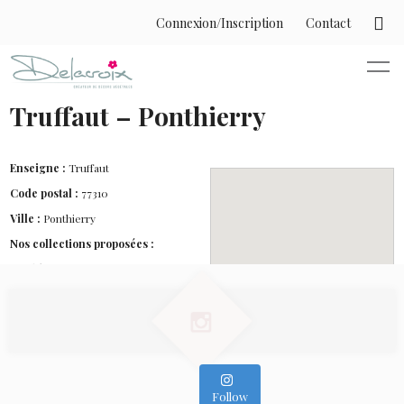
Connexion/Inscription
Contact
Truffaut – Ponthierry
Enseigne :
Truffaut
Code postal :
77310
Ville :
Ponthierry
Nos collections proposées :
- Athènes
- Printemps pétillant
- Olympie
- Mathura
- Pélargonium Euphorbe
- Baroque
- Cinque Terre
- Romantique
Follow