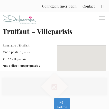
Connexion/Inscription
Contact
Truffaut – Villeparisis
Enseigne :
Truffaut
Code postal :
77270
Ville :
Villeparisis
Nos collections proposées :
- Printemps pétillant
- Baroque
- Cinque Terre
- Romantique
- Provence
- Plantes Faciles
- Graminées
Follow